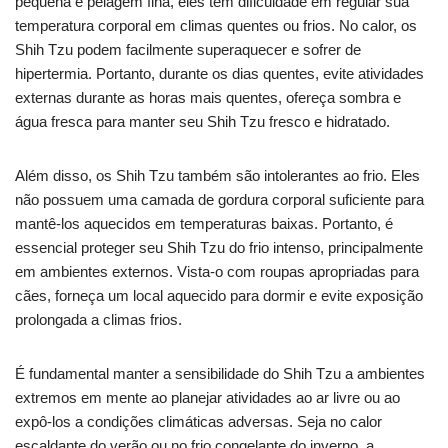
pequena e pelagem fina, eles têm dificuldade em regular sua
temperatura corporal em climas quentes ou frios. No calor, os
Shih Tzu podem facilmente superaquecer e sofrer de
hipertermia. Portanto, durante os dias quentes, evite atividades
externas durante as horas mais quentes, ofereça sombra e
água fresca para manter seu Shih Tzu fresco e hidratado.
Além disso, os Shih Tzu também são intolerantes ao frio. Eles
não possuem uma camada de gordura corporal suficiente para
mantê-los aquecidos em temperaturas baixas. Portanto, é
essencial proteger seu Shih Tzu do frio intenso, principalmente
em ambientes externos. Vista-o com roupas apropriadas para
cães, forneça um local aquecido para dormir e evite exposição
prolongada a climas frios.
É fundamental manter a sensibilidade do Shih Tzu a ambientes
extremos em mente ao planejar atividades ao ar livre ou ao
expô-los a condições climáticas adversas. Seja no calor
escaldante do verão ou no frio congelante do inverno, a