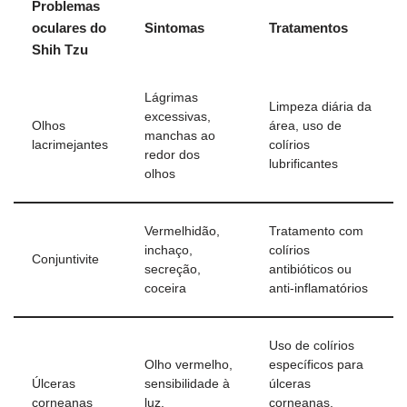
Problemas
oculares do
Sintomas
Tratamentos
Shih Tzu
Lágrimas
Limpeza diária da
excessivas,
Olhos
área, uso de
manchas ao
lacrimejantes
colírios
redor dos
lubrificantes
olhos
Vermelhidão,
Tratamento com
inchaço,
colírios
Conjuntivite
secreção,
antibióticos ou
coceira
anti-inflamatórios
Uso de colírios
Olho vermelho,
específicos para
Úlceras
sensibilidade à
úlceras
corneanas
luz,
corneanas,