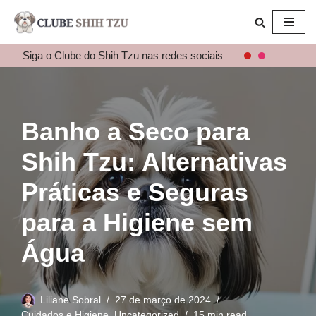
Pular
para
Siga o Clube do Shih Tzu nas redes sociais
o
conteúdo
Banho a Seco para
Shih Tzu: Alternativas
Práticas e Seguras
para a Higiene sem
Água
Liliane Sobral
27 de março de 2024
Cuidados e Higiene
,
Uncategorized
15 min read