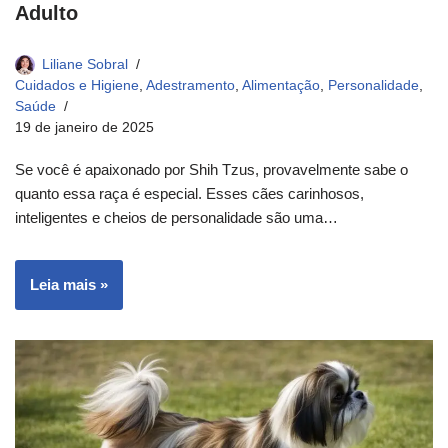
Adulto
Liliane Sobral
Cuidados e Higiene
,
Adestramento
,
Alimentação
,
Personalidade
,
Saúde
19 de janeiro de 2025
Se você é apaixonado por Shih Tzus, provavelmente sabe o
quanto essa raça é especial. Esses cães carinhosos,
inteligentes e cheios de personalidade são uma…
Leia mais »