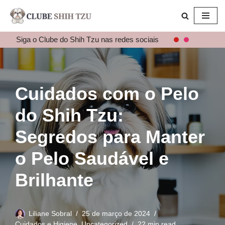
Pular
para
Siga o Clube do Shih Tzu nas redes sociais
o
conteúdo
Cuidados com o Pelo
do Shih Tzu:
Segredos para Manter
o Pelo Saudável e
Brilhante
Liliane Sobral
25 de março de 2024
Cuidados e Higiene
,
Uncategorized
22 min read