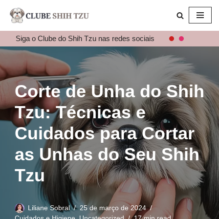
Pular
para
Siga o Clube do Shih Tzu nas redes sociais
o
conteúdo
Corte de Unha do Shih
Tzu: Técnicas e
Cuidados para Cortar
as Unhas do Seu Shih
Tzu
Liliane Sobral
25 de março de 2024
Cuidados e Higiene
,
Uncategorized
17 min read