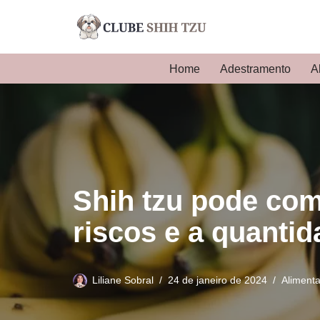
Pular
para
Home
Adestramento
A
o
conteúdo
Shih tzu pode co
riscos e a quantid
Liliane Sobral
24 de janeiro de 2024
Aliment