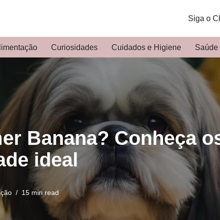
Siga o C
limentação
Curiosidades
Cuidados e Higiene
Saúde
mer Banana? Conheça os
ade ideal
ação
15 min read