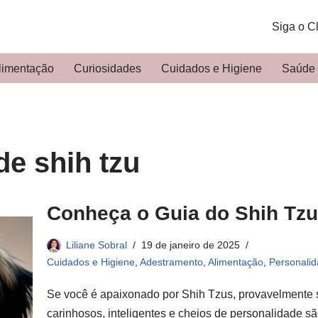
Siga o C
limentação
Curiosidades
Cuidados e Higiene
Saúde
de shih tzu
Conheça o Guia do Shih Tzu:
Liliane Sobral
19 de janeiro de 2025
Cuidados e Higiene
,
Adestramento
,
Alimentação
,
Personali
Se você é apaixonado por Shih Tzus, provavelmente 
carinhosos, inteligentes e cheios de personalidade sã