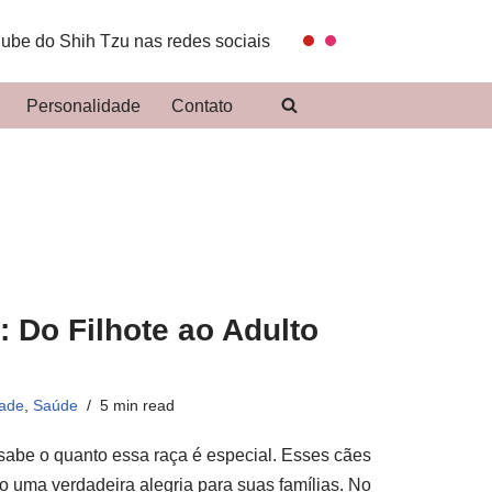
lube do Shih Tzu nas redes sociais
Personalidade
Contato
 Do Filhote ao Adulto
dade
,
Saúde
5 min read
sabe o quanto essa raça é especial. Esses cães
o uma verdadeira alegria para suas famílias. No