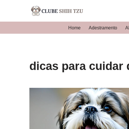
Pular
para
Home
Adestramento
A
o
conteúdo
dicas para cuidar 