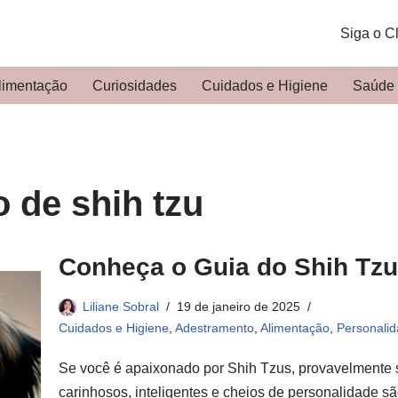
Siga o C
limentação
Curiosidades
Cuidados e Higiene
Saúde
 de shih tzu
Conheça o Guia do Shih Tzu:
Liliane Sobral
19 de janeiro de 2025
Cuidados e Higiene
,
Adestramento
,
Alimentação
,
Personali
Se você é apaixonado por Shih Tzus, provavelmente 
carinhosos, inteligentes e cheios de personalidade sã