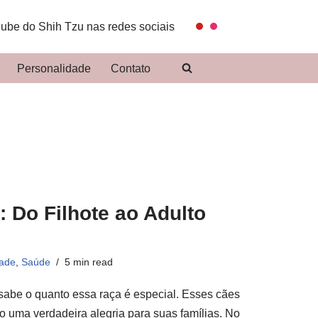
lube do Shih Tzu nas redes sociais
Personalidade
Contato
 Do Filhote ao Adulto
dade
,
Saúde
5 min read
sabe o quanto essa raça é especial. Esses cães
o uma verdadeira alegria para suas famílias. No