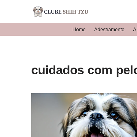
Pular
para
Home
Adestramento
A
o
conteúdo
cuidados com pelo