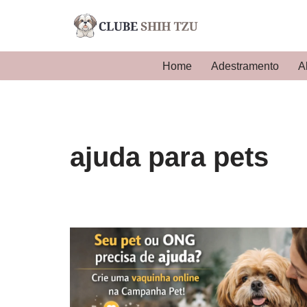
Pular
para
Home
Adestramento
A
o
conteúdo
ajuda para pets