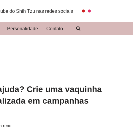
lube do Shih Tzu nas redes sociais
Personalidade
Contato
ajuda? Crie uma vaquinha
ializada em campanhas
n read