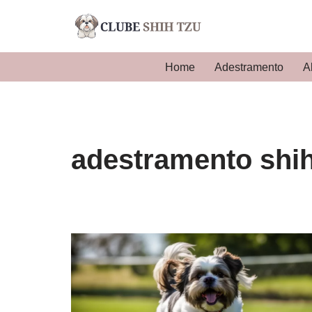
Pular
para
Home
Adestramento
A
o
conteúdo
adestramento shih