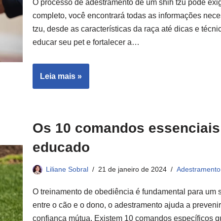
O processo de adestramento de um shih tzu pode exigi
completo, você encontrará todas as informações nece
tzu, desde as características da raça até dicas e téc
educar seu pet e fortalecer a…
Leia mais »
Os 10 comandos essenciais
educado
Liliane Sobral
21 de janeiro de 2024
Adestramento
O treinamento de obediência é fundamental para um 
entre o cão e o dono, o adestramento ajuda a preven
confiança mútua. Existem 10 comandos específicos que