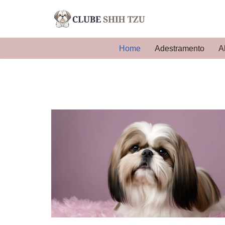
Pular
para
Home
Adestramento
A
o
conteúdo