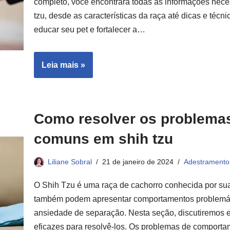
completo, você encontrará todas as informações nece
tzu, desde as características da raça até dicas e téc
educar seu pet e fortalecer a…
Leia mais »
Como resolver os problema
comuns em shih tzu
Liliane Sobral
21 de janeiro de 2024
Adestramento
O Shih Tzu é uma raça de cachorro conhecida por sua
também podem apresentar comportamentos problemátic
ansiedade de separação. Nesta seção, discutiremos 
eficazes para resolvê-los. Os problemas de compo